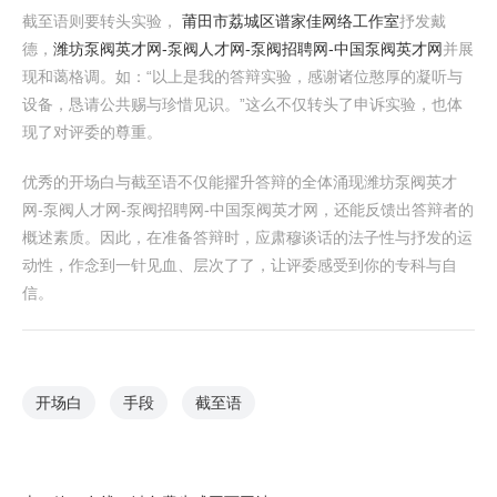
截至语则要转头实验，
莆田市荔城区谱家佳网络工作室
抒发戴
德，
潍坊泵阀英才网-泵阀人才网-泵阀招聘网-中国泵阀英才网
并展
现和蔼格调。如：“以上是我的答辩实验，感谢诸位憨厚的凝听与
设备，恳请公共赐与珍惜见识。”这么不仅转头了申诉实验，也体
现了对评委的尊重。
优秀的开场白与截至语不仅能擢升答辩的全体涌现潍坊泵阀英才
网-泵阀人才网-泵阀招聘网-中国泵阀英才网，还能反馈出答辩者的
概述素质。因此，在准备答辩时，应肃穆谈话的法子性与抒发的运
动性，作念到一针见血、层次了了，让评委感受到你的专科与自
信。
开场白
手段
截至语