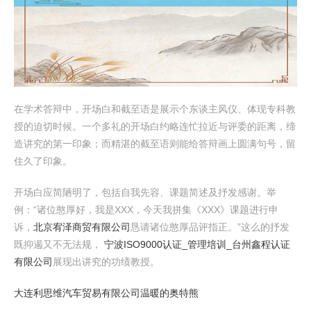
在学术答辩中，开场白和截至语是展示个东谈主风仪、体现专科教
授的迫切时候。一个多礼的开场白约略连忙拉近与评委的距离，缔
造讲究的第一印象；而精湛的截至语则能给答辩画上圆满句号，留
住久了印象。
开场白应简陋明了，包括自我先容、课题简述及抒发感谢。举
例：“诸位憨厚好，我是XXX，今天我拼集《XXX》课题进行申
诉，
北京宥泽商贸有限公司
恳请诸位憨厚品评指正。”这么的抒发
既抑遏又不无法规，
宁波ISO9000认证_管理培训_台州鑫程认证
有限公司
展现出讲究的功绩教授。
大连利思维汽车贸易有限公司
温暖的奥特熊